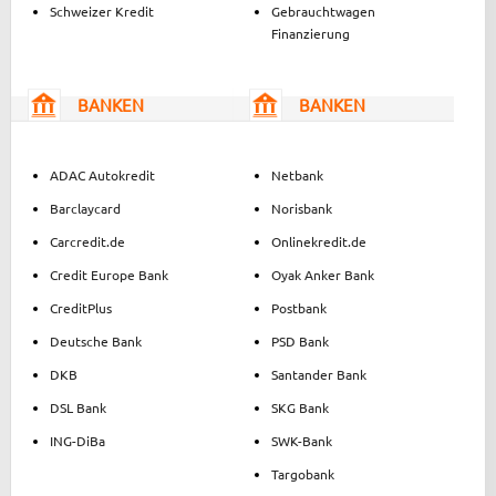
Schweizer Kredit
Gebrauchtwagen
Finanzierung
BANKEN
BANKEN
ADAC Autokredit
Netbank
Barclaycard
Norisbank
Carcredit.de
Onlinekredit.de
Credit Europe Bank
Oyak Anker Bank
CreditPlus
Postbank
Deutsche Bank
PSD Bank
DKB
Santander Bank
DSL Bank
SKG Bank
ING-DiBa
SWK-Bank
Targobank