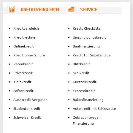
KREDITVERGLEICH
SERVICE
Kreditvergleich
Kredit Checkliste
Kreditrechner
Umschuldungskredit
Onlinekredit
Baufinanzierung
Kredit ohne Schufa
Kredit für Selbständige
Ratenkredit
Blitzkredit
Privatkredit
Minikredit
Kleinkredit
Kurzzeitkredit
Sofortkredit
Expresskredit
Autokredit Vergleich
Ballonfinanzierung
Studentenkredit
Autokredit mit Schlussrate
Schweizer Kredit
Gebrauchtwagen
Finanzierung