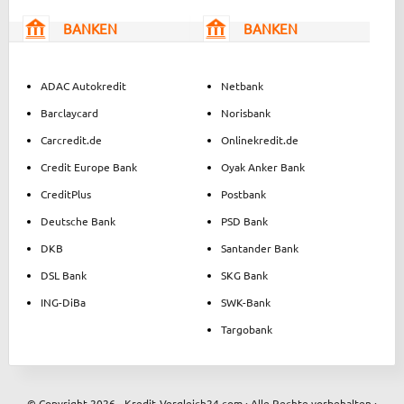
BANKEN
BANKEN
ADAC Autokredit
Netbank
Barclaycard
Norisbank
Carcredit.de
Onlinekredit.de
Credit Europe Bank
Oyak Anker Bank
CreditPlus
Postbank
Deutsche Bank
PSD Bank
DKB
Santander Bank
DSL Bank
SKG Bank
ING-DiBa
SWK-Bank
Targobank
© Copyright 2026 - Kredit-Vergleich24.com · Alle Rechte vorbehalten ·