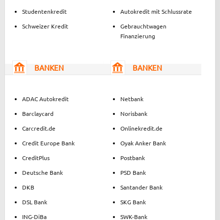
Studentenkredit
Autokredit mit Schlussrate
Schweizer Kredit
Gebrauchtwagen
Finanzierung
BANKEN
BANKEN
ADAC Autokredit
Netbank
Barclaycard
Norisbank
Carcredit.de
Onlinekredit.de
Credit Europe Bank
Oyak Anker Bank
CreditPlus
Postbank
Deutsche Bank
PSD Bank
DKB
Santander Bank
DSL Bank
SKG Bank
ING-DiBa
SWK-Bank