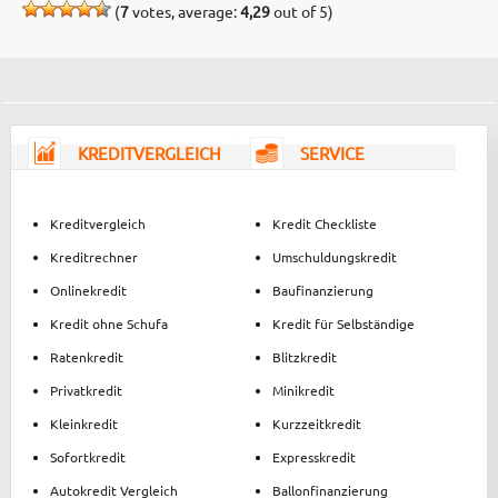
(
7
votes, average:
4,29
out of 5)
KREDITVERGLEICH
SERVICE
Kreditvergleich
Kredit Checkliste
Kreditrechner
Umschuldungskredit
Onlinekredit
Baufinanzierung
Kredit ohne Schufa
Kredit für Selbständige
Ratenkredit
Blitzkredit
Privatkredit
Minikredit
Kleinkredit
Kurzzeitkredit
Sofortkredit
Expresskredit
Autokredit Vergleich
Ballonfinanzierung