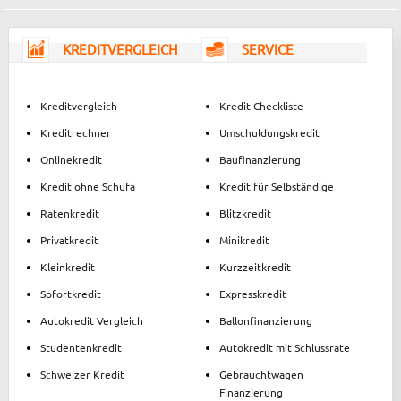
KREDITVERGLEICH
SERVICE
Kreditvergleich
Kredit Checkliste
Kreditrechner
Umschuldungskredit
Onlinekredit
Baufinanzierung
Kredit ohne Schufa
Kredit für Selbständige
Ratenkredit
Blitzkredit
Privatkredit
Minikredit
Kleinkredit
Kurzzeitkredit
Sofortkredit
Expresskredit
Autokredit Vergleich
Ballonfinanzierung
Studentenkredit
Autokredit mit Schlussrate
Schweizer Kredit
Gebrauchtwagen
Finanzierung