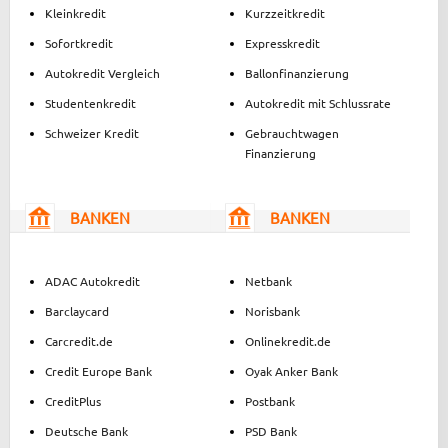
Kleinkredit
Kurzzeitkredit
Sofortkredit
Expresskredit
Autokredit Vergleich
Ballonfinanzierung
Studentenkredit
Autokredit mit Schlussrate
Schweizer Kredit
Gebrauchtwagen
Finanzierung
BANKEN
BANKEN
ADAC Autokredit
Netbank
Barclaycard
Norisbank
Carcredit.de
Onlinekredit.de
Credit Europe Bank
Oyak Anker Bank
CreditPlus
Postbank
Deutsche Bank
PSD Bank