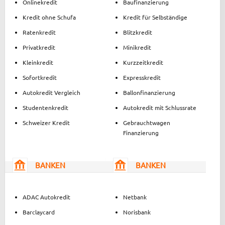
Onlinekredit
Baufinanzierung
Kredit ohne Schufa
Kredit für Selbständige
Ratenkredit
Blitzkredit
Privatkredit
Minikredit
Kleinkredit
Kurzzeitkredit
Sofortkredit
Expresskredit
Autokredit Vergleich
Ballonfinanzierung
Studentenkredit
Autokredit mit Schlussrate
Schweizer Kredit
Gebrauchtwagen
Finanzierung
BANKEN
BANKEN
ADAC Autokredit
Netbank
Barclaycard
Norisbank