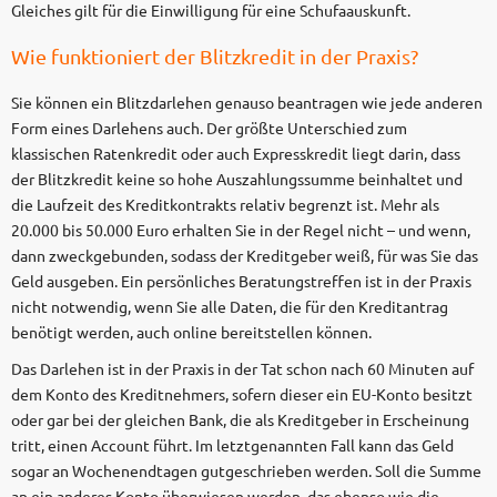
Gleiches gilt für die Einwilligung für eine Schufaauskunft.
Wie funktioniert der Blitzkredit in der Praxis?
Sie können ein Blitzdarlehen genauso beantragen wie jede anderen
Form eines Darlehens auch. Der größte Unterschied zum
klassischen Ratenkredit oder auch Expresskredit liegt darin, dass
der Blitzkredit keine so hohe Auszahlungssumme beinhaltet und
die Laufzeit des Kreditkontrakts relativ begrenzt ist. Mehr als
20.000 bis 50.000 Euro erhalten Sie in der Regel nicht – und wenn,
dann zweckgebunden, sodass der Kreditgeber weiß, für was Sie das
Geld ausgeben. Ein persönliches Beratungstreffen ist in der Praxis
nicht notwendig, wenn Sie alle Daten, die für den Kreditantrag
benötigt werden, auch online bereitstellen können.
Das Darlehen ist in der Praxis in der Tat schon nach 60 Minuten auf
dem Konto des Kreditnehmers, sofern dieser ein EU-Konto besitzt
oder gar bei der gleichen Bank, die als Kreditgeber in Erscheinung
tritt, einen Account führt. Im letztgenannten Fall kann das Geld
sogar an Wochenendtagen gutgeschrieben werden. Soll die Summe
an ein anderes Konto überwiesen werden, das ebenso wie die