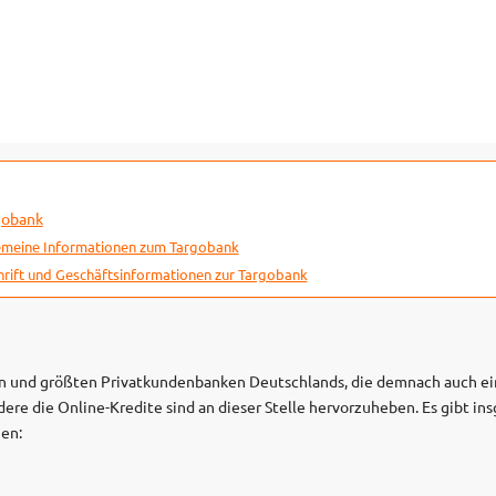
gobank
emeine Informationen zum Targobank
rift und Geschäftsinformationen zur Targobank
en und größten Privatkundenbanken Deutschlands, die demnach auch e
ere die Online-Kredite sind an dieser Stelle hervorzuheben. Es gibt in
nen: