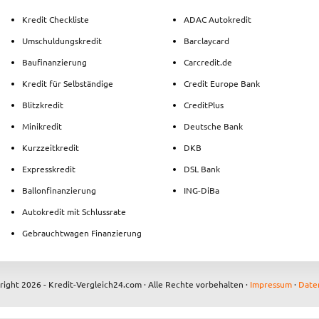
Kredit Checkliste
ADAC Autokredit
Umschuldungskredit
Barclaycard
Baufinanzierung
Carcredit.de
Kredit für Selbständige
Credit Europe Bank
Blitzkredit
CreditPlus
Minikredit
Deutsche Bank
Kurzzeitkredit
DKB
Expresskredit
DSL Bank
Ballonfinanzierung
ING-DiBa
Autokredit mit Schlussrate
Gebrauchtwagen Finanzierung
ight 2026 - Kredit-Vergleich24.com · Alle Rechte vorbehalten ·
Impressum
·
Date