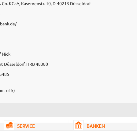
Co. KGaA, Kasernenstr. 10, D-40213 Düsseldorf
e
obank.de/
f Nick
ht Düsseldorf, HRB 48380
85485
ut of 5)
SERVICE
BANKEN