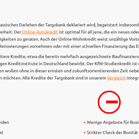
 klassisches Darlehen der Targobank deklariert wird, begeistert insbeso
eiheit. Der
Online-Autokredit
ist optimal für all jene, die ein neues o
igkeiten zu geraten. Auch der Online-Wohnkredit weist unzählige Vorte
enovierungen vornehmen oder mit einer schnellen Finanzierung das E
eitere Kredite, etwa die bereits mehrfach ausgezeichnete Baufinanzier
en Kreditinstitute in Deutschland bewirbt. Der KfW-Studienkredit ist opt
ten wollen ohne in dieser ernsten und zukunftsorientierenden Zeit ne
n möchten. Alle Kredite der Targobank sind in unserem
Vergleich
integr
–
unden
Wenige Angebote für Bus
kt
Strikter Check der Bonität